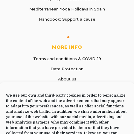
Mediterranean Yoga Holidays in Spain
Handbook: Support a cause
MORE INFO
Terms and conditions & COVID-19
Data Protection
About us
Contact Us
We use our own and third-party cookies in order to personalize
the content of the web and the advertisements that may appear
to adapt it to your preferences, as well as offer social functions
and analyze web traffic. In addition, we share information about
CONTACT US
your use of the website with our social media, advertising and
web analytics partners, who may combine it with other
information that you have provided to them or that they have
+34 644 09 02 66
collected from your use of their services. Likewise, you can